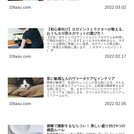
10tasu.com
2022.03.02
【初心者向け】ヨガインストラクターが教える、
おうちヨガ用ヨガマットの選び方！
【広告／当サイトではアフィリエイトプログラムを利用し
て商品を紹介しています】おうちヨガを初めるなら、ヨガ
マットは最初に準備したい道具。ヨガマットの有る無し
で、快適さが格段に違います。［ ヨガマットのメリット
］ 手...
10tasu.com
2022.02.17
音に敏感な人のヴァータケアなインテリア
聴覚が敏感で、生活のちょっとした音も気になる。そんな
あなたがお家をリフォームしたり、お部屋の模様替えをす
る時に役立つ、「音」をキーワードにしたヴァータケア・
インテリアをご紹介します。ヴァータケアのインテリアっ
て？アーユルヴ...
10tasu.com
2022.02.05
俯瞰で撮影するならコレ！ 美しい盛り付け4つの
構図ルール
料理画像をおしゃれに撮影してSNSにアップしたいんだけ