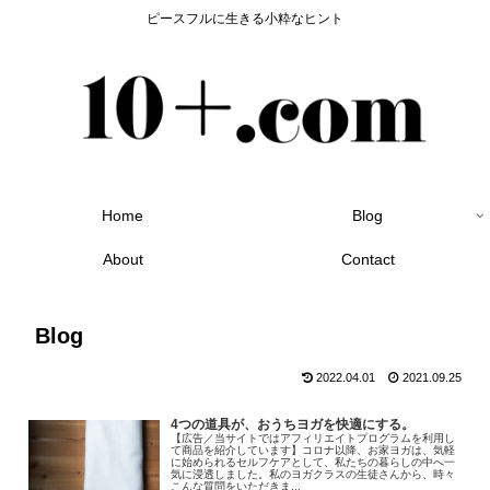
ピースフルに生きる小粋なヒント
Home
Blog
About
Contact
Blog
2022.04.01
2021.09.25
4つの道具が、おうちヨガを快適にする。
【広告／当サイトではアフィリエイトプログラムを利用し
て商品を紹介しています】コロナ以降、お家ヨガは、気軽
に始められるセルフケアとして、私たちの暮らしの中へ一
気に浸透しました。私のヨガクラスの生徒さんから、時々
こんな質問をいただきま...